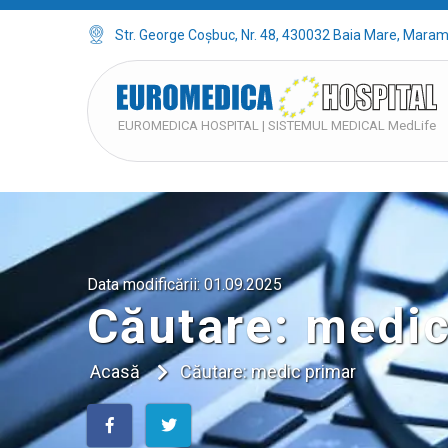
Str. George Coșbuc, Nr. 48, 430032 Baia Mare, Mara
EUROMEDICA HOSPITAL | SISTEMUL MEDICAL MedLife
Data modificării:
01.09.2025
Căutare: medic
Acasă
Căutare: medic primar