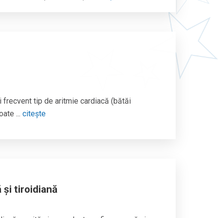
 frecvent tip de aritmie cardiacă (bătăi
oate ...
citește
și tiroidiană