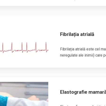
Fibrilația atrială
Fibrilația atrială
este cel mai
neregulate ale inimii) care p
Elastografie mamară 