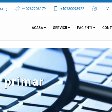
mureș
+40262206179
+40730093922
Luni-Vin
ACASĂ
SERVICII
PACIENȚI
CONT
 primar