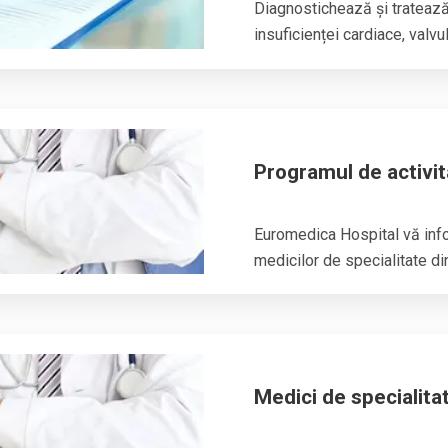
Diagnostichează și tratează
insuficienței cardiace, valvulo
Programul de activit
Euromedica Hospital vă info
medicilor de specialitate din 
Medici de specialita