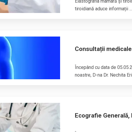
Elastografia
mamară și tiroi
tiroidiană aduce informații ..
Consultații medical
Începând cu data de 05.05.
noastre, D-na Dr. Nechita Er
Ecografie Generală, 