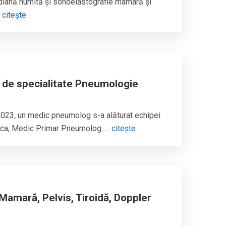
diană numită și
sonoelastografie
mamară și
.
citește
e de specialitate Pneumologie
2023, un medic pneumolog s-a alăturat echipei
ica, Medic Primar Pneumolog. ...
citește
Mamară, Pelvis, Tiroidă, Doppler