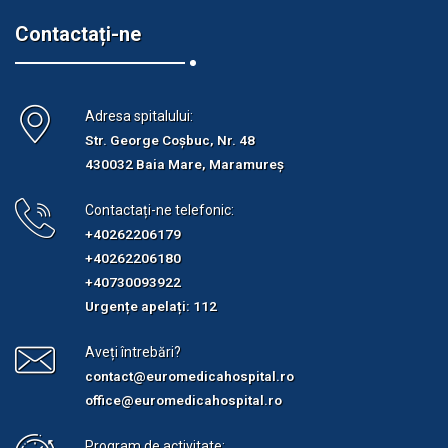
Contactați-ne
Adresa spitalului:
Str. George Coșbuc, Nr. 48
430032 Baia Mare, Maramureș
Contactați-ne telefonic:
+40262206179
+40262206180
+40730093922
Urgențe apelați: 112
Aveți întrebări?
contact@euromedicahospital.ro
office@euromedicahospital.ro
Program de activitate: