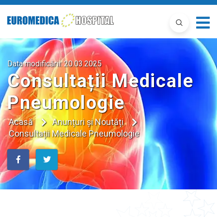
Data modificării:
20.03.2025
Consultații Medicale
Pneumologie
Acasă
Anunțuri și Noutăți
Consultații Medicale Pneumologie