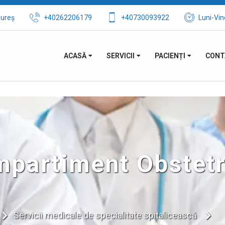
mureș
+40262206179
+40730093922
Luni-Vin
ACASĂ
SERVICII
PACIENȚI
CONT
mpartiment Obstetr
Servicii medicale de specialitate spitalicească