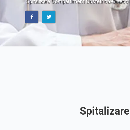
Spitalizare Compartiment Obstetrică-Ginecol
Spitalizar