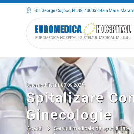
Str. George Coșbuc, Nr. 48, 430032 Baia Mare, Mara
EUROMEDICA HOSPITAL | SISTEMUL MEDICAL MedLife
Data modificării:
03.09.2025
Spitalizare Co
Ginecologie
Acasă
Servicii medicale de specialitate