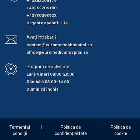
+40262206179
+40262206180
+40730093922
Urgențe apelați: 112
Aveți întrebări?
contact@euromedicahospital.ro
office@euromedicahospital.ro
Program de activitate:
Luni-Vineri 08:00-20:00
Sâmbătă 08:00-14:00
Duminică închis
Termeni și
Politica de
Politica de
condiții
confidențialitate
cookie