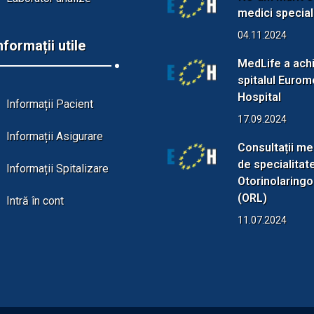
medici speciali
04.11.2024
nformații utile
MedLife a achi
spitalul Eurom
Hospital
Informații Pacient
17.09.2024
Informații Asigurare
Consultații me
de specialitat
Informații Spitalizare
Otorinolaringo
(ORL)
Intră în cont
11.07.2024