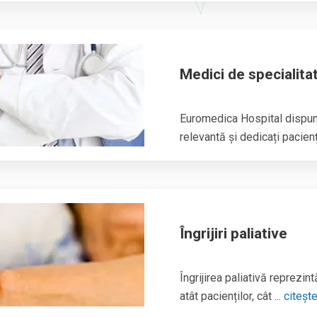
Medici de specialita
Euromedica Hospital dispune
relevantă și dedicați paciențil
Îngrijiri paliative
Îngrijirea paliativă
reprezintă
atât pacienților, cât ...
citeșt