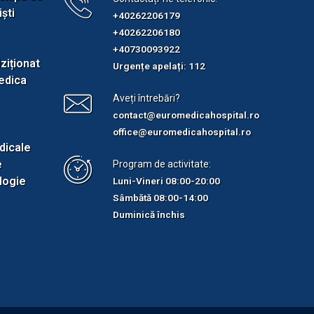
ști
+40262206179
+40262206180
+40730093922
ziționat
Urgențe apelați: 112
edica
Aveți întrebări?
contact@euromedicahospital.ro
office@euromedicahospital.ro
dicale
e
Program de activitate:
logie
Luni-Vineri 08:00-20:00
Sâmbătă 08:00-14:00
Duminică închis