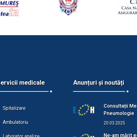
ervicii medicale
Anunțuri și noutăți
Consultații Me
Spitalizare
Pneumologie
Ambulatoriu
20.03.2025
Ne-am mărit e
Laborator analize