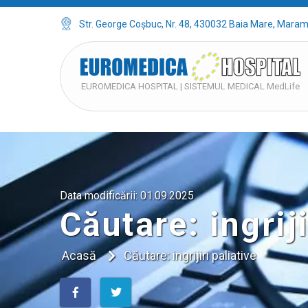
Str. George Coșbuc, Nr. 48, 430032 Baia Mare, Mara
EUROMEDICA HOSPITAL | SISTEMUL MEDICAL MedLife
Data modificării:
01.09.2025
Căutare: ingriji
Acasă
Căutare: ingrijiri paliative