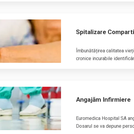
Spitalizare Compartim
Îmbunătățirea calitatea vieți
cronice incurabile identificân
Angajăm Infirmiere
Euromedica Hospital SA angaj
Dosarul se va depune person