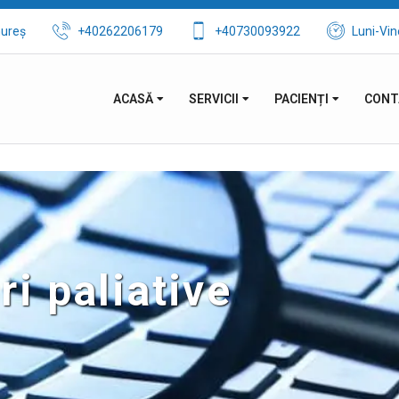
mureș
+40262206179
+40730093922
Luni-Vin
ACASĂ
SERVICII
PACIENȚI
CONT
ri paliative