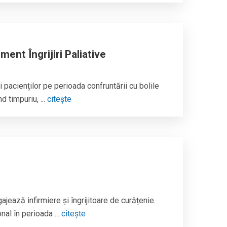
ent Îngrijiri Paliative
i pacienților pe perioada confruntării cu bolile
d timpuriu, ...
citește
ează infirmiere și îngrijitoare de curățenie.
al în perioada ...
citește