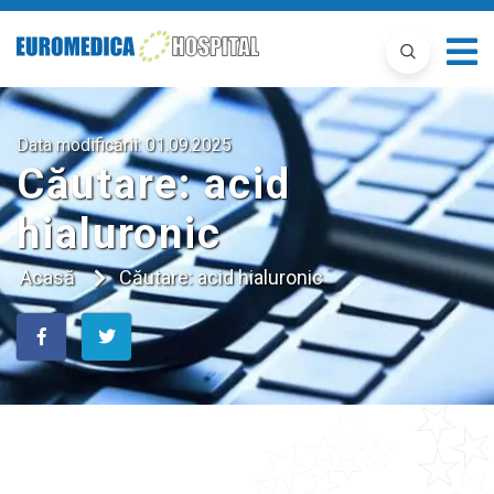
Data modificării:
01.09.2025
Căutare: acid
hialuronic
Acasă
Căutare: acid hialuronic