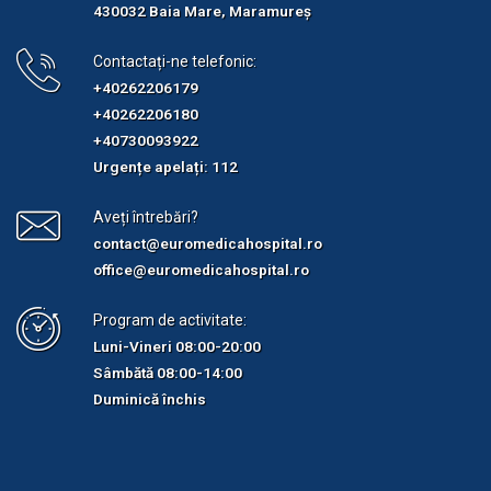
430032 Baia Mare, Maramureș
Contactați-ne telefonic:
+40262206179
+40262206180
+40730093922
Urgențe apelați: 112
Aveți întrebări?
contact@euromedicahospital.ro
office@euromedicahospital.ro
Program de activitate:
Luni-Vineri 08:00-20:00
Sâmbătă 08:00-14:00
Duminică închis