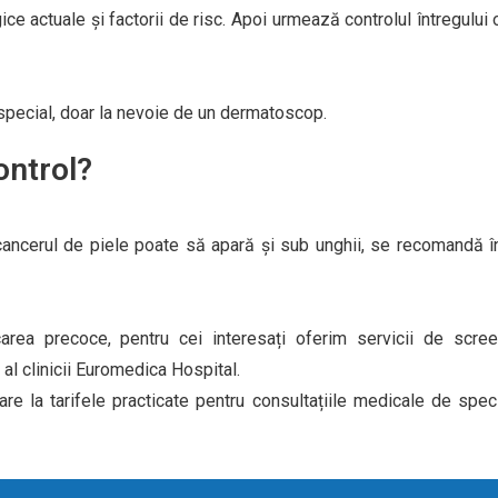
e actuale și factorii de risc. Apoi urmează controlul întregului o
 special, doar la nevoie de un dermatoscop.
ntrol?
 cancerul de piele poate să apară și sub unghii, se recomandă înd
area precoce, pentru cei interesați oferim servicii de scree
l clinicii Euromedica Hospital.
oare la tarifele practicate pentru consultațiile medicale de sp