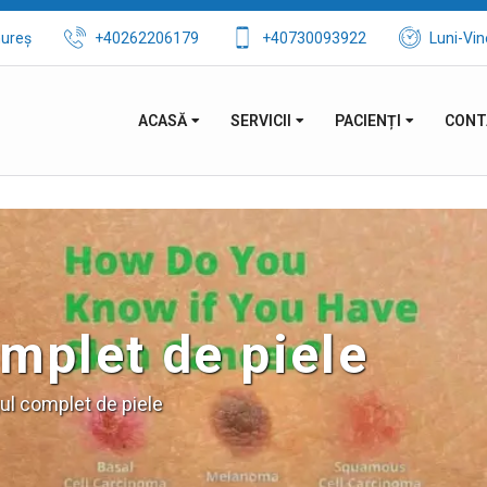
mureș
+40262206179
+40730093922
Luni-Vin
ACASĂ
SERVICII
PACIENȚI
CONT
mplet de piele
ul complet de piele