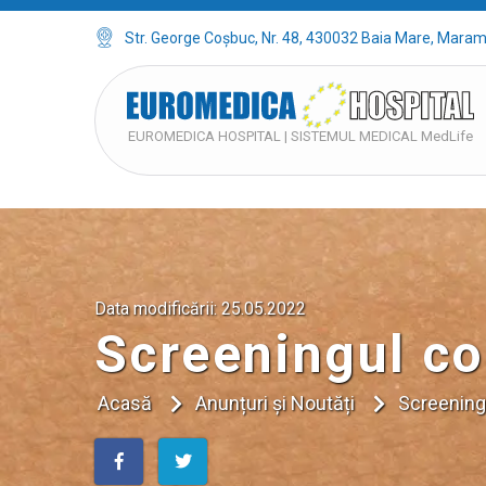
Str. George Coșbuc, Nr. 48, 430032 Baia Mare, Mara
EUROMEDICA HOSPITAL | SISTEMUL MEDICAL MedLife
Data modificării:
25.05.2022
Screeningul co
Acasă
Anunțuri și Noutăți
Screening