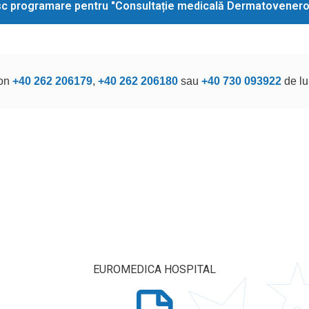
c programare pentru "Consultație medicală Dermatovenero
fon
+40 262 206179
,
+40 262 206180
sau
+40 730 093922
de lu
EUROMEDICA HOSPITAL