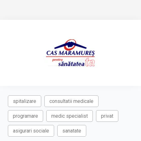
spitalizare
consultatii medicale
programare
medic specialist
privat
asigurari sociale
sanatate