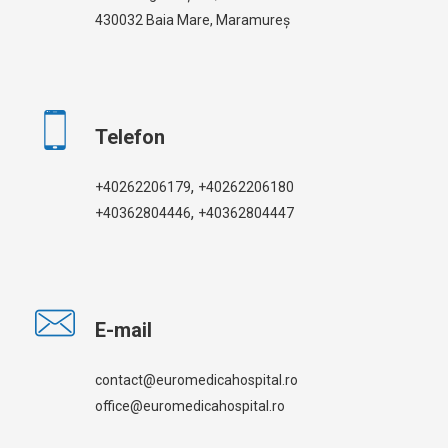
430032 Baia Mare, Maramureș
Telefon
,
+40262206179
+40262206180
,
+40362804446
+40362804447
E-mail
contact@euromedicahospital.ro
office@euromedicahospital.ro