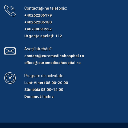
Contactați-ne telefonic:
+40262206179
+40262206180
+40730093922
Urgențe apelați: 112
Aveți întrebări?
contact@euromedicahospital.ro
office@euromedicahospital.ro
Program de activitate:
Luni-Vineri 08:00-20:00
Sâmbătă 08:00-14:00
Duminică închis