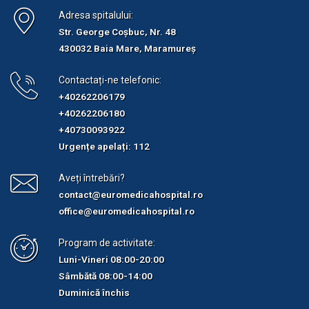
Adresa spitalului:
Str. George Coșbuc, Nr. 48
430032 Baia Mare, Maramureș
Contactați-ne telefonic:
+40262206179
+40262206180
+40730093922
Urgențe apelați: 112
Aveți întrebări?
contact@euromedicahospital.ro
office@euromedicahospital.ro
Program de activitate:
Luni-Vineri 08:00-20:00
Sâmbătă 08:00-14:00
Duminică închis