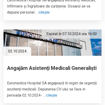
Euromedica Hospital SA angajează Asistenți Medicali,
Infirmiere și Îngrijitoare de curățenie. Dosarul se va
depune personal ...
citește
Expirat în 07.10.2024 ora 16:00
02.10.2024
Angajăm Asistenți Medicali Generaliști
Euromedica Hospital SA angajează în regim de urgență
asistenți medicali. Depunerea CV-ului se face in
perioada 02.10.2024- ...
citește