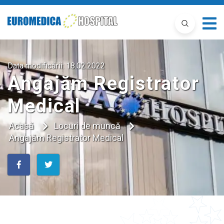
Data modificării:
18.02.2022
Angajăm Registrator
Medical
Acasă
Locuri de muncă
Angajăm Registrator Medical